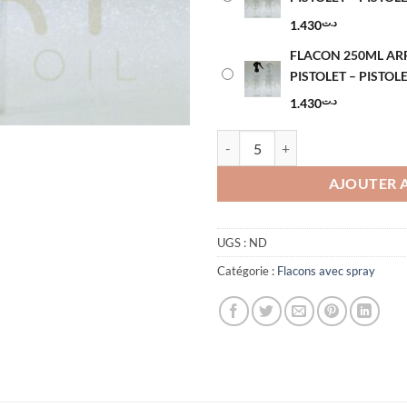
1.430
د.ت
FLACON 250ML AR
PISTOLET – PISTOL
1.430
د.ت
quantité de FLACON 250ML AR
AJOUTER 
UGS :
ND
Catégorie :
Flacons avec spray