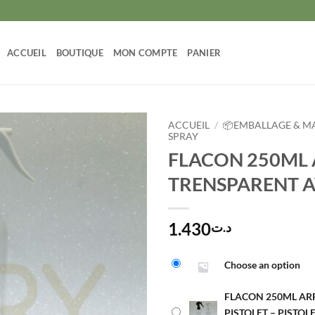
ACCUEIL
BOUTIQUE
MON COMPTE
PANIER
ACCUEIL
/
📦EMBALLAGE & MA
SPRAY
FLACON 250ML
TRENSPARENT A
1.430
د.ت
Alternative:
Choose an option
FLACON 250ML AR
PISTOLET – PISTOL