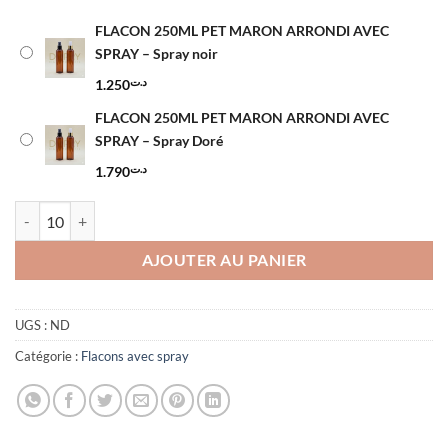
د.ت1.250
à
FLACON 250ML PET MARON ARRONDI AVEC
د.ت1.790
SPRAY – Spray noir
1.250
د.ت
FLACON 250ML PET MARON ARRONDI AVEC
SPRAY – Spray Doré
1.790
د.ت
quantité de FLACON 250ML PET MARON ARRONDI AVEC SPRAY
AJOUTER AU PANIER
UGS :
ND
Catégorie :
Flacons avec spray