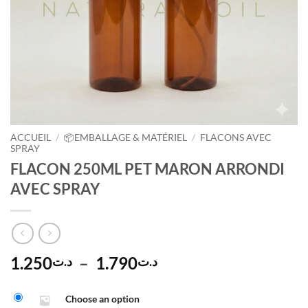
ACCUEIL
/
📦EMBALLAGE & MATÉRIEL
/
FLACONS AVEC
SPRAY
FLACON 250ML PET MARON ARRONDI
AVEC SPRAY
Plage
1.250
–
1.790
د.ت
د.ت
de
Alternative:
prix :
Choose an option