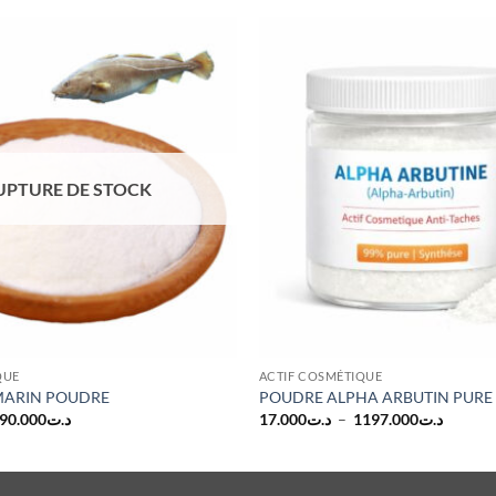
UPTURE DE STOCK
QUE
ACTIF COSMÉTIQUE
MARIN POUDRE
POUDRE ALPHA ARBUTIN PURE 
Plage
Plage
90.000
د.ت
17.000
د.ت
–
1197.000
د.ت
de
de
prix :
prix :
د.ت17.000
د.ت11.700
à
à
د.ت190.000