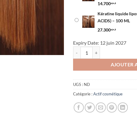
14.700
د.ت
Kératine liquide li
ACIDS) – 100 ML
27.300
د.ت
Expiry Date: 12 juin 2027
quantité de Kératine liquide li
AJOUTER 
UGS :
ND
Catégorie :
Actif cosmétique