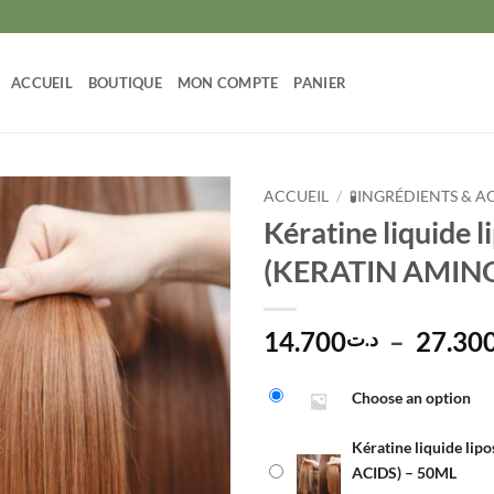
ACCUEIL
BOUTIQUE
MON COMPTE
PANIER
ACCUEIL
/
🧪INGRÉDIENTS & A
Kératine liquide l
(KERATIN AMINO
14.700
–
27.30
د.ت
Alternative:
Choose an option
Kératine liquide li
ACIDS) – 50ML