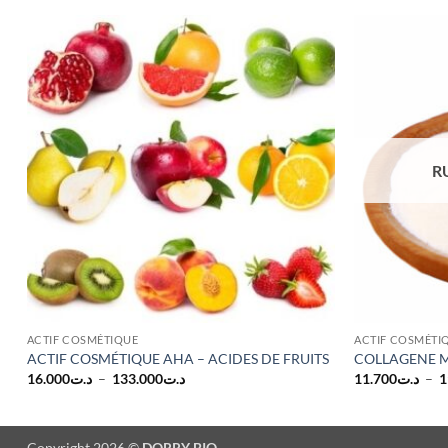
R
ACTIF COSMÉTIQUE
ACTIF COSMÉTI
ACTIF COSMÉTIQUE AHA – ACIDES DE FRUITS
COLLAGENE 
Plage
16.000
د.ت
–
133.000
د.ت
11.700
د.ت
–
1
de
prix :
د.ت16.000
à
Copyright 2026 ©
DORRY BIO
د.ت133.000