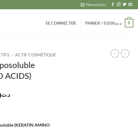
Newsletter
0
SE CONNECTER
PANIER /
0.000
د.ت
CTIFS
/
ACTIF COSMÉTIQUE
iposoluble
 ACIDS)
Plage
0
د.ت
de
prix :
د.ت14.700
à
posoluble (KERATIN AMINO
د.ت27.300