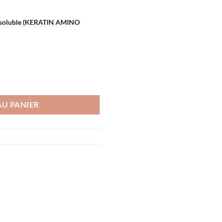
posoluble (KERATIN AMINO
posoluble (KERATIN AMINO ACIDS)
AU PANIER