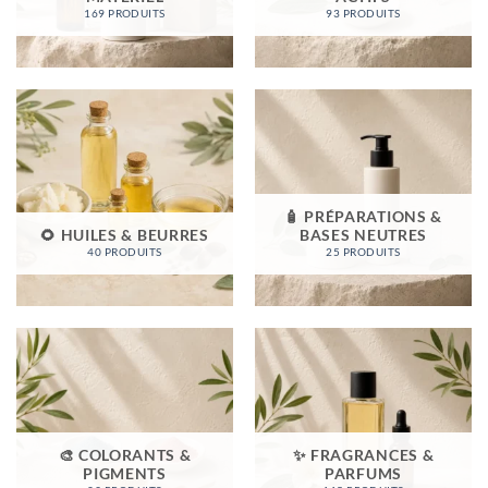
169 PRODUITS
93 PRODUITS
🧴 PRÉPARATIONS &
🌻 HUILES & BEURRES
BASES NEUTRES
40 PRODUITS
25 PRODUITS
🎨 COLORANTS &
✨ FRAGRANCES &
PIGMENTS
PARFUMS