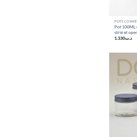
POTS COSMÉ
Pot 100ML e
strié et ope
1.330
د.ت