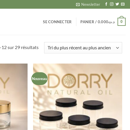
Newsletter
0
SE CONNECTER
PANIER /
0.000
د.ت
Trié
–12 sur 29 résultats
du
plus
récent
au
Nouveau
plus
ancien