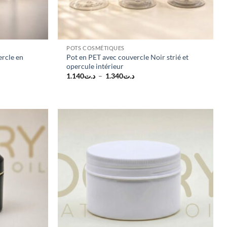
POTS COSMÉTIQUES
ercle en
Pot en PET avec couvercle Noir strié et
opercule intérieur
Plage
1.140
د.ت
–
1.340
د.ت
de
prix :
د.ت1.140
à
د.ت1.340