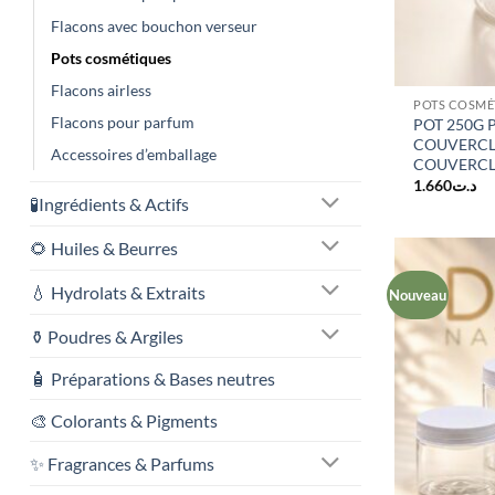
Flacons avec bouchon verseur
Pots cosmétiques
Flacons airless
POTS COSMÉ
Flacons pour parfum
POT 250G 
COUVERCL
Accessoires d’emballage
COUVERCL
1.660
د.ت
🧪Ingrédients & Actifs
🌻 Huiles & Beurres
💧 Hydrolats & Extraits
Nouveau
⚱️ Poudres & Argiles
🧴 Préparations & Bases neutres
🎨 Colorants & Pigments
✨ Fragrances & Parfums