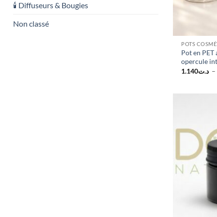
🕯️ Diffuseurs & Bougies
Non classé
POTS COSMÉ
Pot en PET 
opercule in
1.140
د.ت