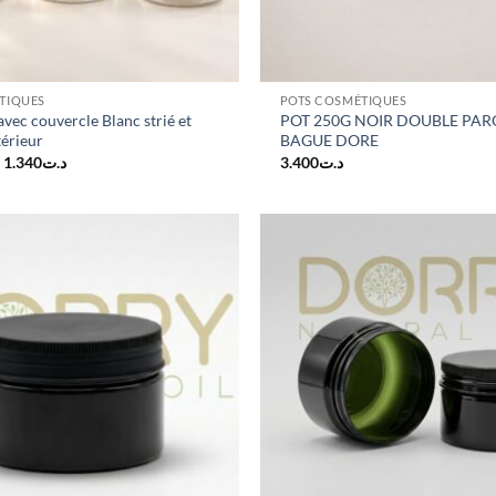
TIQUES
POTS COSMÉTIQUES
avec couvercle Blanc strié et
POT 250G NOIR DOUBLE PAR
térieur
BAGUE DORE
Plage
–
1.340
د.ت
3.400
د.ت
de
prix :
د.ت1.140
à
د.ت1.340