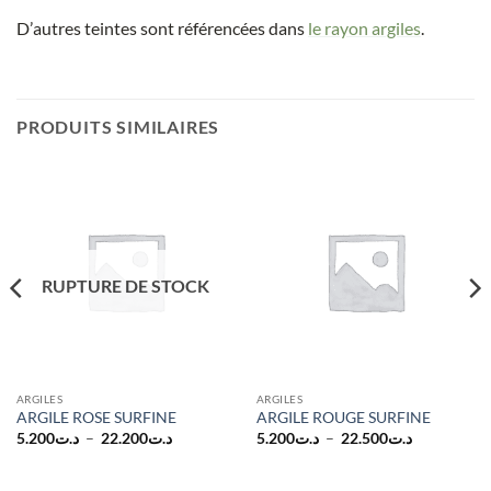
D’autres teintes sont référencées dans
le rayon argiles
.
PRODUITS SIMILAIRES
RUPTURE DE STOCK
ARGILES
ARGILES
ARGILE ROSE SURFINE
ARGILE ROUGE SURFINE
Plage
Plage
5.200
د.ت
–
22.200
د.ت
5.200
د.ت
–
22.500
د.ت
de
de
prix :
prix :
د.ت5.200
د.ت5.200