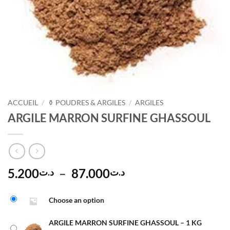
ACCUEIL
/
⚱️ POUDRES & ARGILES
/
ARGILES
ARGILE MARRON SURFINE GHASSOUL
Plage
5.200
–
87.000
د.ت
د.ت
de
Alternative:
prix :
Choose an option
د.ت5.200
à
ARGILE MARRON SURFINE GHASSOUL – 1 KG