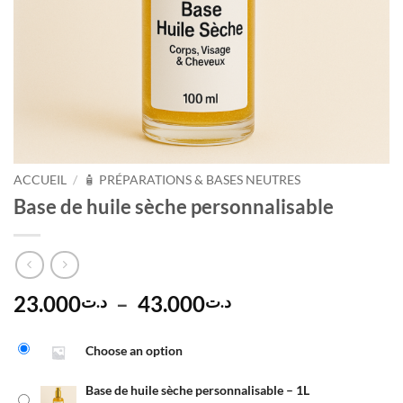
ACCUEIL
/
🧴 PRÉPARATIONS & BASES NEUTRES
Base de huile sèche personnalisable
Plage
23.000
–
43.000
د.ت
د.ت
de
Alternative:
prix :
Choose an option
د.ت23.000
à
Base de huile sèche personnalisable – 1L