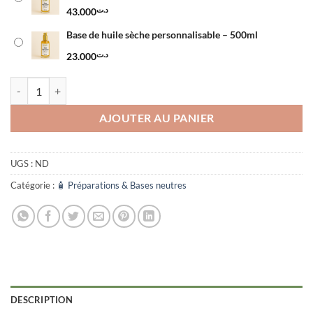
د.ت43.000
43.000
د.ت
Base de huile sèche personnalisable – 500ml
23.000
د.ت
quantité de Base de huile sèche personnalisable
AJOUTER AU PANIER
UGS :
ND
Catégorie :
🧴 Préparations & Bases neutres
DESCRIPTION