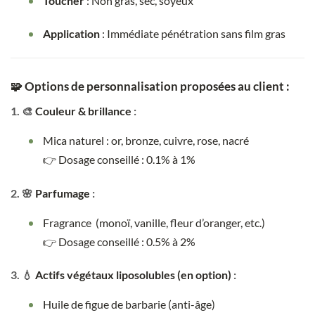
Toucher
: Non gras, sec, soyeux
Application
: Immédiate pénétration sans film gras
🧩
Options de personnalisation proposées au client
:
1. 🎨
Couleur & brillance
:
Mica naturel : or, bronze, cuivre, rose, nacré
👉 Dosage conseillé : 0.1% à 1%
2. 🌸
Parfumage
:
Fragrance (monoï, vanille, fleur d’oranger, etc.)
👉 Dosage conseillé : 0.5% à 2%
3. 💧
Actifs végétaux liposolubles (en option)
:
Huile de figue de barbarie (anti-âge)