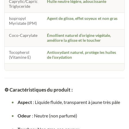
Caprylic/Capric
Huile neutre légère, adoucissante
Triglyceride
Isopropyl
Agent de glisse, effet soyeux et non gras
Myristate (IPM)
Coco-Caprylate
Émollient naturel d’origine végétale,
améliore la glisse et le toucher
Tocopherol
Antioxydant naturel, protège les huiles
(Vitamine E)
de l’oxydation
⚙️
Caractéristiques du produit
:
Aspect
: Liquide fluide, transparent à jaune très pâle
Odeur
: Neutre (non parfumé)