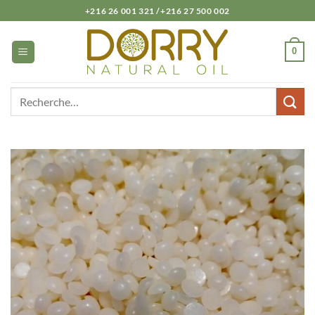
Passer
+216 26 001 321 /+216 27 500 002
au
contenu
0
Recherche
pour :