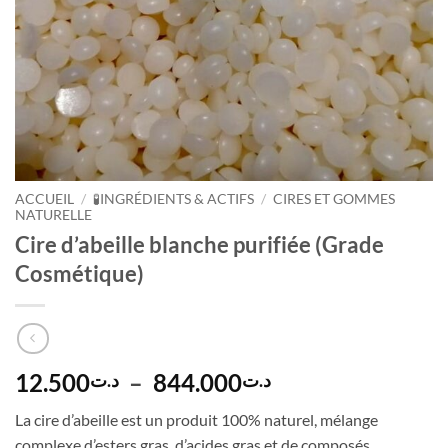
ACCUEIL
/
🧪INGRÉDIENTS & ACTIFS
/
CIRES ET GOMMES
NATURELLE
Cire d’abeille blanche purifiée (Grade
Cosmétique)
Plage
12.500
–
844.000
د.ت
د.ت
de
La cire d’abeille est un produit 100% naturel, mélange
prix :
complexe d’esters gras, d’acides gras et de composés