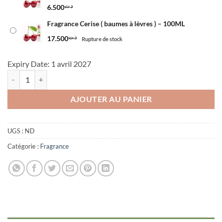
د.ت17.500
6.500
د.ت
Fragrance Cerise ( baumes à lèvres ) – 100ML
17.500
د.ت
Rupture de stock
Expiry Date: 1 avril 2027
quantité de Fragrance Cerise ( baumes à lèvres )
AJOUTER AU PANIER
UGS :
ND
Catégorie :
Fragrance