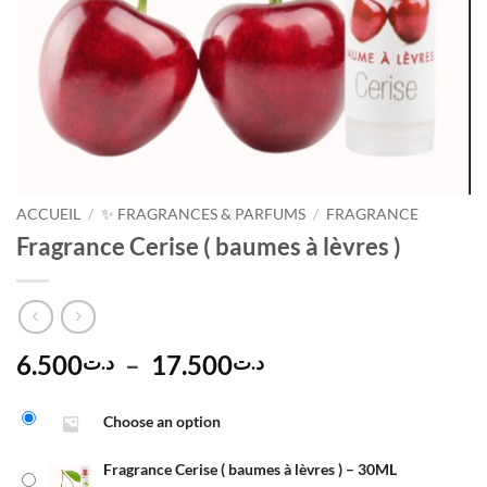
ACCUEIL
/
✨ FRAGRANCES & PARFUMS
/
FRAGRANCE
Fragrance Cerise ( baumes à lèvres )
Plage
6.500
–
17.500
د.ت
د.ت
de
Alternative:
prix :
Choose an option
د.ت6.500
à
Fragrance Cerise ( baumes à lèvres ) – 30ML