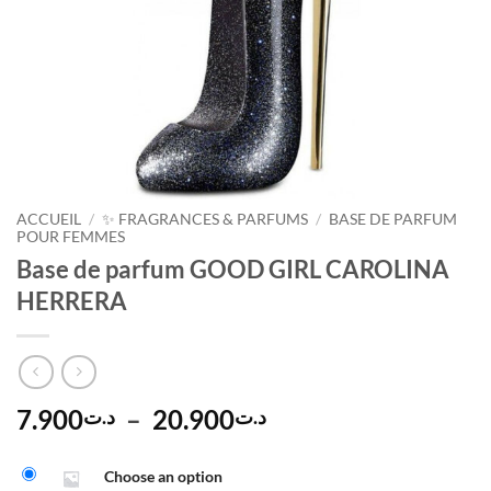
ACCUEIL
/
✨ FRAGRANCES & PARFUMS
/
BASE DE PARFUM
POUR FEMMES
Base de parfum GOOD GIRL CAROLINA
HERRERA
Plage
7.900
–
20.900
د.ت
د.ت
de
Alternative:
prix :
Choose an option