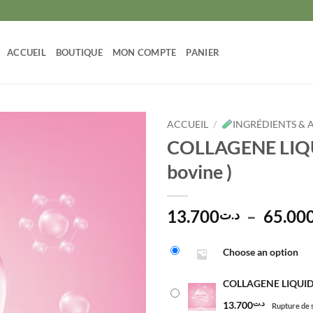
ACCUEIL
BOUTIQUE
MON COMPTE
PANIER
ACCUEIL
/
INGRÉDIENTS & 
COLLAGENE LIQUI
bovine )
13.700
–
65.00
د.ت
Alternative:
Choose an option
COLLAGENE LIQUIDE (
13.700
د.ت
Rupture de 