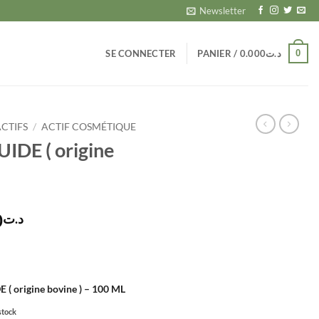
Newsletter
0
SE CONNECTER
PANIER /
0.000
د.ت
ACTIFS
/
ACTIF COSMÉTIQUE
DE ( origine
Plage
0
د.ت
de
prix :
د.ت13.700
à
 origine bovine ) – 100 ML
د.ت65.000
stock