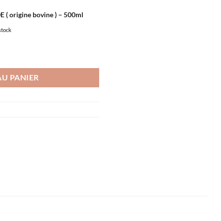
 origine bovine ) – 500ml
stock
 origine bovine )
AU PANIER