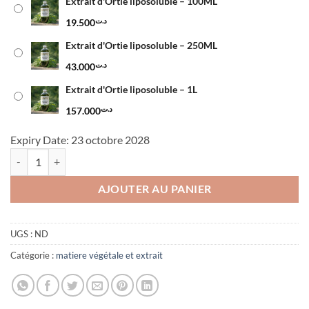
à
Extrait d'Ortie liposoluble – 100ML
د.ت157.000
19.500
د.ت
Extrait d'Ortie liposoluble – 250ML
43.000
د.ت
Extrait d'Ortie liposoluble – 1L
157.000
د.ت
Expiry Date: 23 octobre 2028
quantité de Extrait d'Ortie liposoluble
AJOUTER AU PANIER
UGS :
ND
Catégorie :
matiere végétale et extrait