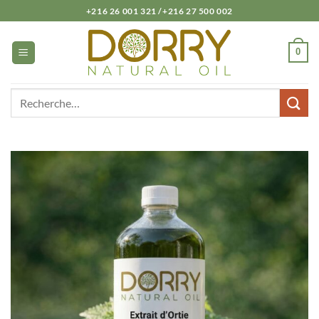
Passer
+216 26 001 321 /+216 27 500 002
au
contenu
0
Recherche
pour :