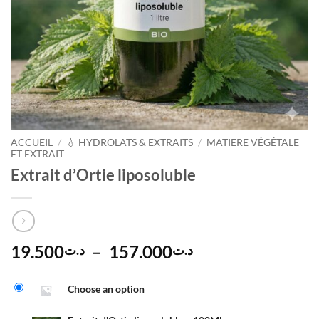
ACCUEIL
/
💧 HYDROLATS & EXTRAITS
/
MATIERE VÉGÉTALE
ET EXTRAIT
Extrait d’Ortie liposoluble
Plage
19.500
–
157.000
د.ت
د.ت
de
Alternative:
prix :
Choose an option
د.ت19.500